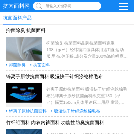
抗菌面料网
请输入关键字词
抗菌面料产品
抑菌除臭 抗菌面料
抑菌除臭 抗菌面料品牌抗菌面料克重
138（g/㎡）经纬编纬编具体用途T恤,运动
服,里布,休闲服,成分及含量100%涤纶幅宽
148CM颜色黑色,花色可售卖地全国型号详
抑菌除臭
抗菌面料
询...
锌离子原纱抗菌面料 吸湿快干针织涤纶棉毛布
锌离子原纱抗菌面料 吸湿快干针织涤纶棉毛
布品牌离子原纱抗菌面料织克重130（g/
㎡）幅宽150cm具体用途床上用品,童装,运
动服,服成分及含量100%涤纶功能抗菌,吸湿
锌离子原纱抗菌面料
吸湿快干针织涤纶棉毛布
排汗可售卖地全国型号详询纱线成分：
抗菌面料
100%聚酯纤维 （75D锌离子原纱抗
竹纤维面料 内衣内裤面料 功能性防臭抗菌面料
菌涤纶）针织规格：28针双面面料重量：