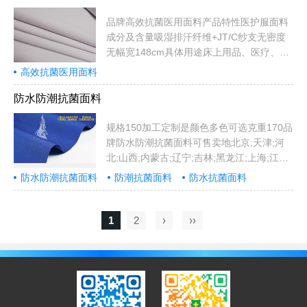
按要求订做密度可按要求订做颜色可按要求
订染克重260G/m2可售卖地全国用途服装用
品牌高效抗菌医用面料产品特性医护服面料
布货号无...
成分及含量吸湿排汗纤维+JT/C纱支无密度
无幅宽148cm具体用途床上用品、医疗、工
作服品质标准中准（GB）克重225g/㎡织物
高效抗菌医用面料
组织平纹染整工艺漂白别名无适用季节秋冬
花型工艺漂白印花风格其他流行元素其他颜
防水防潮抗菌面料
色蓝光白规格112X65可售卖地全国...
规格150加工定制是颜色多色可选克重170品
牌防水防潮抗菌面料可售卖地北京;天津;河
北;山西;内蒙古;辽宁;吉林;黑龙江;上海;江苏;
浙江;安徽;福建;江西;山东;河南;湖北;湖南;广
防水防潮抗菌面料
防潮抗菌面料
防水抗菌面料
东;广西;海南;重庆;四川;贵州;云南;西藏;陕
抗菌面料
西;甘肃;青海;宁夏;新疆用途雨伞帐篷消防服
收纳箱...
1
2
›
››