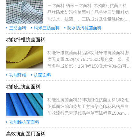
要求订染克重250G/m2可售卖地全国用途服
三防面料 纳米三防面料 防水防污抗菌面料
装用布...
品牌防水防污抗菌面料产品特性三防面料功
能防水、抗菌、、三防成分及含量涤纶纱支
20D*20D密度400T幅宽148cm具体用途靠
三防面料
纳米三防面料
防水防污抗菌面料
垫、抱枕、箱包、桌布、台布、帐篷、工
业、运动服、童装、母婴装、服饰品质标准
功能纤维抗菌面料
中准（GB）克重40g/㎡染整工艺印花产地苏
州别名三防面料适用季节春夏颜色花色规格
功能纤维抗菌面料品牌功能纤维抗菌面料密
20D*20D可售卖地全国...
度无克重202纱支75D*160D颜色黄、绿、蓝
等多种成份85：15门幅150吸水性0s-5s可售
卖地北京;天津;河北;山西;内蒙古;辽宁;吉林;
功能纤维
抗菌面料
黑龙江;上海;江苏;浙江;安徽;福建;江西;山东;
河南;湖北;湖南;广东;广西;海南;重庆;四川;贵
功能性抗菌面料
州;云南;西藏;陕西;甘肃;青海;宁夏;新疆材质
超细纤维布...
功能性抗菌面料品牌功能性抗菌面料织物组
织单面纬编印染加工方法染色印花风格黑白
印花流行元素现代品种单面绒幅宽150cm纱
支62S颜色黑色,红色,深蓝色,其他季节秋冬
功能性抗菌面料
加工定制是是否进口否克重260成分及含量
67.2%腈纶 28.8%咖啡纱 4%氨色泽特征可
高效抗菌医用面料