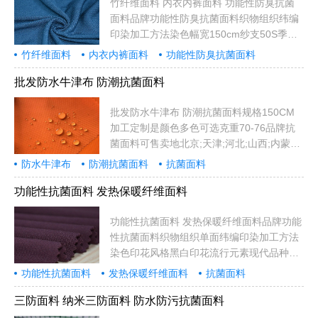
130-140克每平方米面料幅宽：155-180厘
竹纤维面料 内衣内裤面料 功能性防臭抗菌
米有效现 货 色：原白色可否定制：可以，
面料品牌功能性防臭抗菌面料织物组织纬编
染色200kg一缸面料交期：现货当天或次日
印染加工方法染色幅宽150cm纱支50S季节
可发 ...
春夏加工定制是克重160g/m2颜色花色,黑
竹纤维面料
内衣内裤面料
功能性防臭抗菌面料
色,黄色,其他成分及含量100%竹纤维色泽特
防臭抗菌面料
征可按要求订做梳棉工艺可按要求订做花型
批发防水牛津布 防潮抗菌面料
工艺可按要求订做密度可按要求订做风格可
按要求订做颜色可按要求订染可售卖地全国
批发防水牛津布 防潮抗菌面料规格150CM
用途服装用布...
加工定制是颜色多色可选克重70-76品牌抗
菌面料可售卖地北京;天津;河北;山西;内蒙古;
辽宁;吉林;黑龙江;上海;江苏;浙江;安徽;福建;
防水牛津布
防潮抗菌面料
抗菌面料
江西;山东;河南;湖北;湖南;广东;广西;海南;重
庆;四川;贵州;云南;西藏;陕西;甘肃;青海;宁
功能性抗菌面料 发热保暖纤维面料
夏;新疆用途雨伞帐篷消防服收纳箱...
功能性抗菌面料 发热保暖纤维面料品牌功能
性抗菌面料织物组织单面纬编印染加工方法
染色印花风格黑白印花流行元素现代品种单
面绒幅宽150cm纱支60S颜色黑色,红色,深蓝
功能性抗菌面料
发热保暖纤维面料
抗菌面料
色,其他季节秋冬加工定制是克重未知成分及
含量67.2%腈纶 28.8%咖啡纱 4%氨色泽特
三防面料 纳米三防面料 防水防污抗菌面料
征可按要求订做密度可按要求订做颜色可按