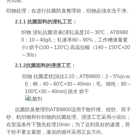
先试验。
织物处理：在进行抗菌防臭整理前，织物必须水洗干净。
2.1.1
抗菌面料
的浸轧工艺：
织物 浸轧抗菌溶液(浸轧温度10～30℃，ATB980
0：10～40g/L；轧液率60～90%，工作槽液量要
小) 烘干(100～120℃) 高温拉幅（140～150℃×20
～30s）
2.1.2
抗菌面料
的浸渍工艺：
织物 抗菌柔软[浴比1:10；ATB9800：2～5%(o.w.
f)；棉：40～60℃×30～40min；毛、锦纶：80～
100℃×30～40min] 脱水 烘干
抗菌防臭整理剂ATB9800适用于散纤维、绞纱、筒子
纱、机织物和针织物的抗菌处理。浸渍工艺采用小浴比；
在室温条件下预先处理10min；为了达到良好的渗透，筒
子纱不要太紧密，液浴的循环采用正反方向。