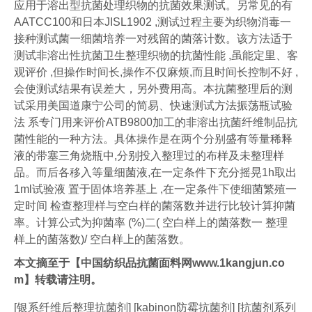
应用于溶出型抗菌处理织物的抗菌效果测试。另常见的有
AATCC100和日本JISL1902 ,测试过程主要为织物消毒一
接种测试菌一细菌培养一对残留的菌落计数。该方法适于
测试非溶出性抗菌卫生整理织物的抗菌性能 ,虽能定里、客
观评价 ,但操作时间长,操作不仅麻烦,而且时间长控制不好 ,
会使测试结果有误差大，另外费用高。本抗菌整理后的测
试采用美国道康宁公司的简易、快速测试方法振荡瓶试验
法 系专门用来评价ATB9800加工的非溶出抗菌纤维制品抗
菌性能的一种方法。具体操作是在两个分别盛有等量稀释
液的带塞三角烧瓶中,分别投入整理过的布样及未整理样
品。而后各移入等量细菌液,在一定条件下充分摇晃1h取出
1ml试验液 置于固体培养基上 ,在一定条件下使细菌繁殖一
定时间 检查整理样与空白样的菌落数并进行比较计算抑菌
率。计算公式为抑菌率 (%)二( 空白样上的菌落数一 整理
样上的菌落数)/ 空白样上的菌落数。
本文摘至于【
中国纺织品抗菌面料网
www.1kangjun.co
m
】转载请注明。
[银系纤维后整理抗菌剂] [kabinon防霉抗菌剂] [抗菌剂系列