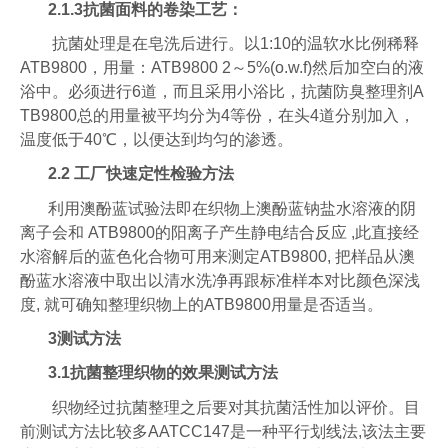
2.1.3抗菌面料
的卷染工艺：
抗菌处理是在皂洗后进行。以1:10的温软水比例稀释
ATB9800，用量：ATB9800 2～5%(o.w.f)然后加空白的液
浴中。必须进行6道，而且采用小浴比，抗菌防臭整理剂A
TB9800总的用量被平均分为4等份，在头4道分别加入，
温度低于40℃，以便达到均匀的渗透。
2.2
工厂快速定性检验方法
利用澳酚蓝试验法即在织物上澳酚蓝钠盐水溶液的阴
离子会和 ATB9800的阳离子产生静电结合反应 ,此直接经
水溶解后的蓝色化合物可用来测定ATB9800, 把样品从澳
酚蓝水溶液中取出以清水洗净再跟标准样本对比颜色深浅
度, 就可确知整理织物上的ATB9800用量是否适当。
3
测试方法
3.1
抗菌整理织物的效果测试方法
织物经过抗菌整理之后要对其抗菌活性加以评价。目
前测试方法比较多AATCC147是一种平行划线法,该法主要