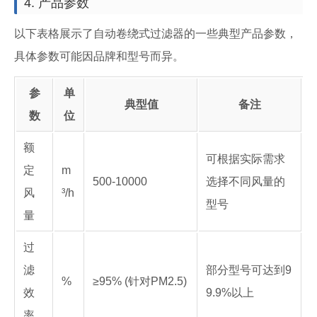
4. 产品参数
以下表格展示了自动卷绕式过滤器的一些典型产品参数，
具体参数可能因品牌和型号而异。
参
单
典型值
备注
数
位
额
可根据实际需求
定
m
500-10000
选择不同风量的
风
³/h
型号
量
过
滤
部分型号可达到9
%
≥95% (针对PM2.5)
效
9.9%以上
率