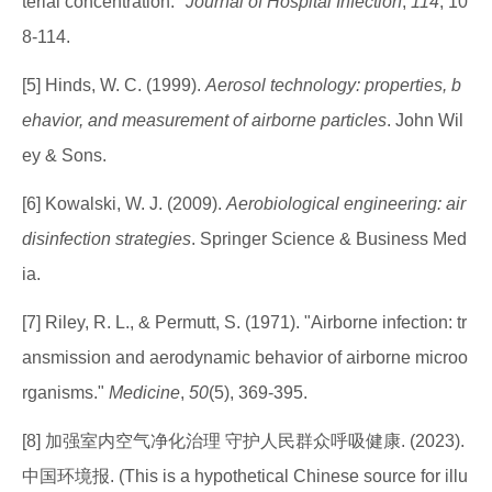
terial concentration."
Journal of Hospital Infection
,
114
, 10
8-114.
[5] Hinds, W. C. (1999).
Aerosol technology: properties, b
ehavior, and measurement of airborne particles
. John Wil
ey & Sons.
[6] Kowalski, W. J. (2009).
Aerobiological engineering: air
disinfection strategies
. Springer Science & Business Med
ia.
[7] Riley, R. L., & Permutt, S. (1971). "Airborne infection: tr
ansmission and aerodynamic behavior of airborne microo
rganisms."
Medicine
,
50
(5), 369-395.
[8] 加强室内空气净化治理 守护人民群众呼吸健康. (2023).
中国环境报. (This is a hypothetical Chinese source for illu