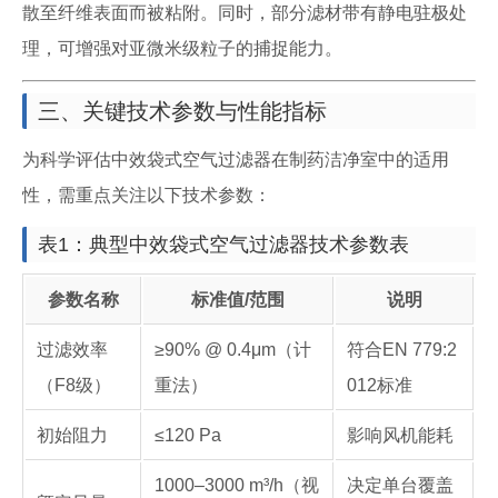
散至纤维表面而被粘附。同时，部分滤材带有静电驻极处
理，可增强对亚微米级粒子的捕捉能力。
三、关键技术参数与性能指标
为科学评估中效袋式空气过滤器在制药洁净室中的适用
性，需重点关注以下技术参数：
表1：典型中效袋式空气过滤器技术参数表
参数名称
标准值/范围
说明
过滤效率
≥90% @ 0.4μm（计
符合EN 779:2
（F8级）
重法）
012标准
初始阻力
≤120 Pa
影响风机能耗
1000–3000 m³/h（视
决定单台覆盖