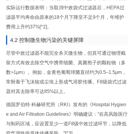
实际运行数据表明：当取消中效袋式过滤器后，HEPA过
滤器平均寿命由原来的18个月下降至不足9个月，年维护
费用上升约37%[^2]。
4.2 控制微生物污染的关键屏障
尽管中效过滤器不能完全杀灭微生物，但其可通过物理截
留方式有效去除空气中携带细菌、真菌孢子的颗粒物（多
数>1μm）。例如，金黄色葡萄球菌直径约为0.5–1.5μm，
常附着于飞沫核或尘埃上形成气溶胶传播。F8级袋式过滤
器对其去除率可达85%以上。
德国罗伯特·科赫研究所（RKI）发布的《Hospital Hygien
e and Air Filtration Guidelines》明确建议：“在高风险医疗
与制药区域，应设置至少一道F8级中效过滤环节，以降低
空气源性病原体传播风险。”[^3]