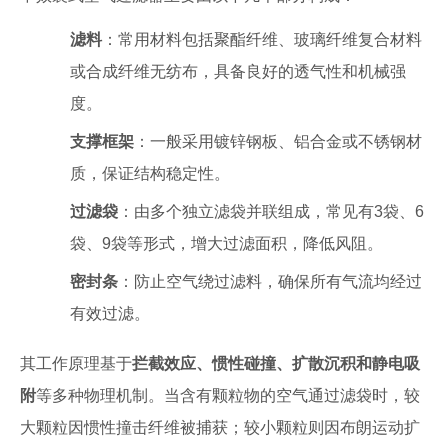
滤料
：常用材料包括聚酯纤维、玻璃纤维复合材料
或合成纤维无纺布，具备良好的透气性和机械强
度。
支撑框架
：一般采用镀锌钢板、铝合金或不锈钢材
质，保证结构稳定性。
过滤袋
：由多个独立滤袋并联组成，常见有3袋、6
袋、9袋等形式，增大过滤面积，降低风阻。
密封条
：防止空气绕过滤料，确保所有气流均经过
有效过滤。
其工作原理基于
拦截效应、惯性碰撞、扩散沉积和静电吸
附
等多种物理机制。当含有颗粒物的空气通过滤袋时，较
大颗粒因惯性撞击纤维被捕获；较小颗粒则因布朗运动扩