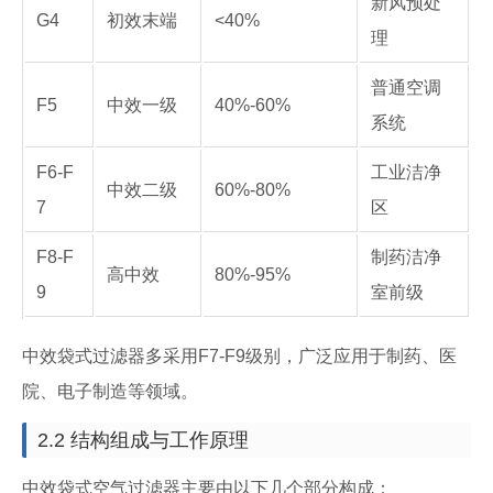
新风预处
G4
初效末端
<40%
理
普通空调
F5
中效一级
40%-60%
系统
F6-F
工业洁净
中效二级
60%-80%
7
区
F8-F
制药洁净
高中效
80%-95%
9
室前级
中效袋式过滤器多采用F7-F9级别，广泛应用于制药、医
院、电子制造等领域。
2.2 结构组成与工作原理
中效袋式空气过滤器主要由以下几个部分构成：