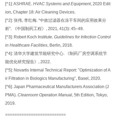
[^1]: ASHRAE.
HVAC Systems and Equipment
, 2020 Edit
ion, Chapter 18: Air Cleaning Devices.
[^2]: 张伟, 李红梅. “中效过滤器在冻干车间的应用效果分
析”. 《中国制药工程》, 2021, 41(3): 45–49.
[^3]: Robert Koch Institute.
Guidelines for Infection Control
in Healthcare Facilities
, Berlin, 2018.
[^4]: 清华大学建筑节能研究中心. 《制药厂房空调系统节
能优化研究报告》, 2022.
[^5]: Novartis Internal Technical Report: "Optimization of A
ir Filtration in Biologics Manufacturing", Basel, 2020.
[^6]: Japan Pharmaceutical Manufacturers Association (J
PMA).
Cleanroom Operation Manual
, 5th Edition, Tokyo,
2019.
==========================