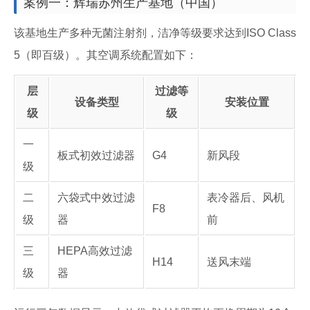
案例一：辉瑞苏州生产基地（中国）
该基地生产多种无菌注射剂，洁净等级要求达到ISO Class
5（即百级）。其空调系统配置如下：
层
过滤等
设备类型
安装位置
级
级
一
板式初效过滤器
G4
新风段
级
二
六袋式中效过滤
表冷器后、风机
F8
级
器
前
三
HEPA高效过滤
H14
送风末端
级
器