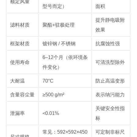
额定风量
型号而定）
面积
提升静电吸附
滤料材质
聚酯+驻极处理
效果
框架材质
镀锌钢 / 不锈钢
抗腐蚀性强
6–12个月（依环境条
使用寿命
可清洗型除外
件变化）
大耐温
70°C
防止高温变形
含量容尘量
≥500 g/m²
表示纳污能力
关键安全性指
泄漏率
<0.01%
标
常见：592×592×450
可定制非标尺
尺寸规格