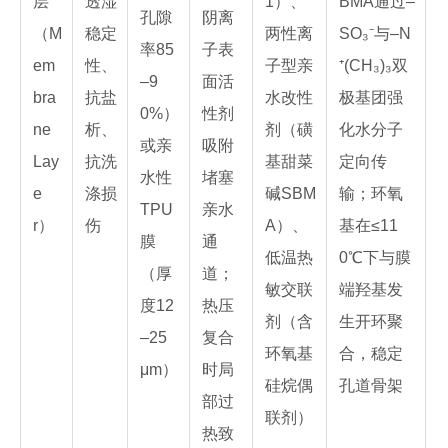
层
透湿
1）、
BMA通过–
孔隙
阴离
（M
稳定
两性离
SO₃⁻与–N
率85
子表
em
性、
子型亲
⁺(CH₃)₃双
–9
面活
bra
抗盐
水改性
极基团强
0%）
性剂
ne
析、
剂（磺
化水分子
或亲
吸附
Lay
抗洗
基甜菜
定向传
水性
堵塞
e
涤损
碱SBM
输；环氧
TPU
亲水
r）
伤
A）、
基在≤11
膜
通
低温热
0℃下与膜
（厚
道；
敏交联
端羟基发
度12
热压
剂（含
生开环聚
–25
复合
环氧基
合，稳定
μm）
时局
硅烷偶
孔道骨架
部过
联剂）
热致