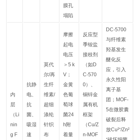
膜孔
塌陷
DC-5700
摩擦
反应型
与纤维素
起电
季铵盐
羟基发生
电压
接枝剂
醚化反
莫代
＞5 k
（如D
应，引入
尔/再
V；
C-570
永久性阳
抗静
生纤
金黄
0）、
离子基
内
电、
维素/
色葡
铜锌金
团；MOF-
层
抗
超细
萄球
属有机
5在微胶囊
（Li
菌、
涤纶
菌24
框架
破裂后释
nin
吸湿
针织
h附
（Cu/Z
放Cu²⁺/Zn²
g F
速
布
着量
n-MOF
⁺破坏细菌