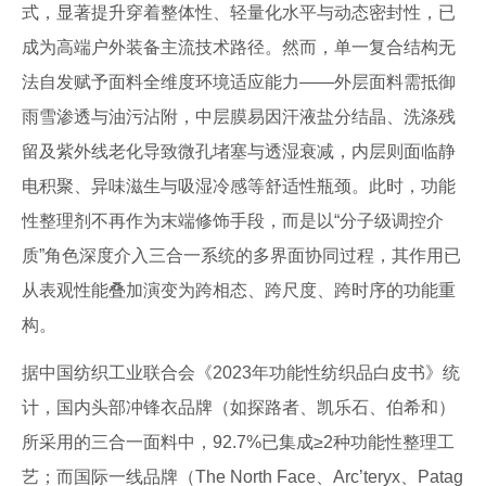
式，显著提升穿着整体性、轻量化水平与动态密封性，已
成为高端户外装备主流技术路径。然而，单一复合结构无
法自发赋予面料全维度环境适应能力——外层面料需抵御
雨雪渗透与油污沾附，中层膜易因汗液盐分结晶、洗涤残
留及紫外线老化导致微孔堵塞与透湿衰减，内层则面临静
电积聚、异味滋生与吸湿冷感等舒适性瓶颈。此时，功能
性整理剂不再作为末端修饰手段，而是以“分子级调控介
质”角色深度介入三合一系统的多界面协同过程，其作用已
从表观性能叠加演变为跨相态、跨尺度、跨时序的功能重
构。
据中国纺织工业联合会《2023年功能性纺织品白皮书》统
计，国内头部冲锋衣品牌（如探路者、凯乐石、伯希和）
所采用的三合一面料中，92.7%已集成≥2种功能性整理工
艺；而国际一线品牌（The North Face、Arc’teryx、Patag