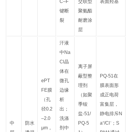
C–F
交联型
表面羟基
键断
聚氨酯
裂
耐磨涂
层
汗液
中Na
Cl晶
离子屏
体在
蔽型整
PQ-51在
ePT
微孔
理剂
膜表面形
FE膜
边缘
（如聚
成正电荷
（孔
析
季铵
富集层，
径0.2
出；
盐-51/
静电排斥N
–2.0
洗涤
中
防水
PQ-5
a⁺/Cl⁻；S
μm，
剂中