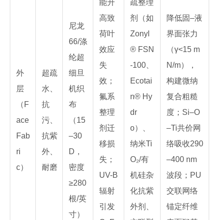
能升
疏整理
高致
剂（如
降低固–液
尼龙
荷叶
Zonyl
界面张力
66/涤
效应
® FSN
（γ<15 m
纶超
失
-100、
N/m），
外
超疏
细旦
效；
Ecotai
构建微纳
层
水、
机织
氟系
n® Hy
复合粗糙
（F
抗
布
整理
dr
度；Si–O
ace
污、
（15
剂迁
o）、
–Ti共价网
Fab
抗紫
–30
移损
纳米Ti
络吸收290
ri
外、
D，
失；
O₂/有
–400 nm
c）
耐磨
密度
UV-B
机硅杂
波段；PU
≥280
辐射
化抗紫
交联网络
根/英
引发
外剂、
锚定纤维
寸）