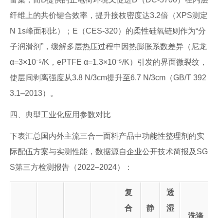
纤维上的共价键合效率，提升接枝密度达3.2倍（XPS测定
N 1s峰面积比）；E（CES-320）的柔性硅氧链则作为“分
子润滑剂”，缓解多层热压过程中因热膨胀系数差异（尼龙
α=3×10⁻⁵/K，ePTFE α=1.3×10⁻⁵/K）引发的界面微裂纹，
使层间剥离强度从3.8 N/3cm提升至6.7 N/3cm（GB/T 392
3.1–2013）。
四、典型工业化应用参数对比
下表汇总国内外主流三合一面料产品中功能性整理剂的实
际配伍方案与实测性能，数据源自企业公开技术简报及SG
S第三方检测报告（2022–2024）：
复
透
合
静
湿
洗涤