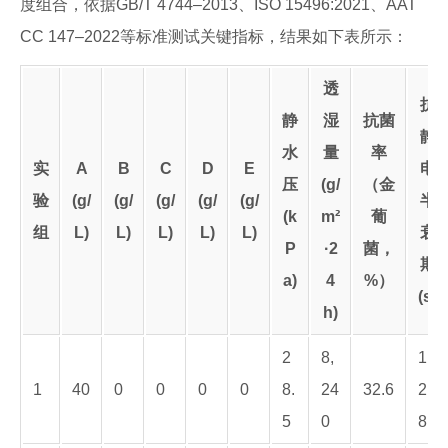
度组合，依据GB/T 4744–2013、ISO 15496:2021、AAT
CC 147–2022等标准测试关键指标，结果如下表所示：
透
抗
静
湿
抗菌
静
水
量
率
实
A
B
C
D
E
电
压
(g/
（金
验
(g/
(g/
(g/
(g/
(g/
半
(k
m²
葡
组
L)
L)
L)
L)
L)
衰
P
·2
菌，
期
a)
4
%）
(s)
h)
2
8,
1
1
40
0
0
0
0
8.
24
32.6
2.
5
0
8