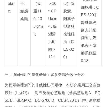
abri
干、
（克
＞10
-5）微
细胞膜；C
c）
触感
重11
⁵ CF
胶囊、
ES-320中
柔顺
0–13
U/cm
阳离子
聚醚链段
5 g/m
²；吸
型聚醚
嵌入纤维
²）
湿滞
改性硅
间隙，降
后时
油（C
低表面摩
间＞
ES-32
擦系数至
12 s
0）
0.18
三、协同作用的量化验证：多参数耦合效应分析
为揭示整理剂间的非线性协同规律，本研究采用正交实验
设计（L₁₆(4⁵)），对五类核心整理剂（含氟整理剂A、PQ-
51 B、SBMA C、DC-5700 D、CES-320 E）进行浓度梯