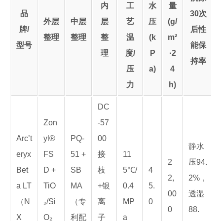
内
工
水
量
品
30次
外层
中层
层
艺
压
(g/
牌/
后性
整理
整理
整
温
(k
m²
型号
能保
理
度/
P
·2
持率
压
a)
4
力
h)
DC
Zon
-57
Arc’t
yl®
PQ-
00
静水
eryx
FS
51 +
接
11
2
压94.
Bet
D +
SB
枝
5℃/
4
2,
2%，
a LT
TiO
MA
+银
0.4
5.
00
透湿
（N
₂/Si
（专
离
MP
0
0
88.
X
O₂
利配
子
a