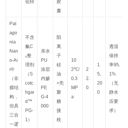
化锌
胶
囊
Pat
ago
不含
阳
nia
氟C
离
透湿
Nan
亲水
₆整
子
保持
o-Ai
PU
10
理剂
硅
1
率95.
r®
涂层
2℃/
2
（S
油
5,
1%
（非
内掺
0.3
2.
cotc
+壳
20
（无
膜结
PE
MP
0
hgar
聚
0
静水
构，
G-4
a
d™
糖
压要
但具
000
PG-
接
求）
三合
1）
枝
一逻