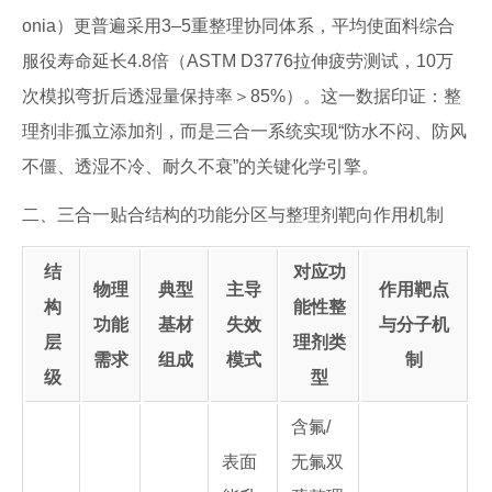
onia）更普遍采用3–5重整理协同体系，平均使面料综合
服役寿命延长4.8倍（ASTM D3776拉伸疲劳测试，10万
次模拟弯折后透湿量保持率＞85%）。这一数据印证：整
理剂非孤立添加剂，而是三合一系统实现“防水不闷、防风
不僵、透湿不冷、耐久不衰”的关键化学引擎。
二、三合一贴合结构的功能分区与整理剂靶向作用机制
结
对应功
物理
典型
主导
作用靶点
构
能性整
功能
基材
失效
与分子机
层
理剂类
需求
组成
模式
制
级
型
含氟/
表面
无氟双