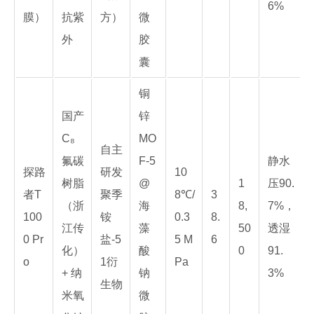
6%
膜）
抗紫
方）
微
外
胶
囊
铜
国产
锌
C₈
MO
自主
氟碳
F-5
静水
探路
研发
10
树脂
@
1
压90.
者T
聚季
8℃/
3
（浙
海
8,
7%，
100
铵
0.3
8.
江传
藻
50
透湿
0 Pr
盐-5
5 M
6
化）
酸
0
91.
o
1衍
Pa
+ 纳
钠
3%
生物
米氧
微