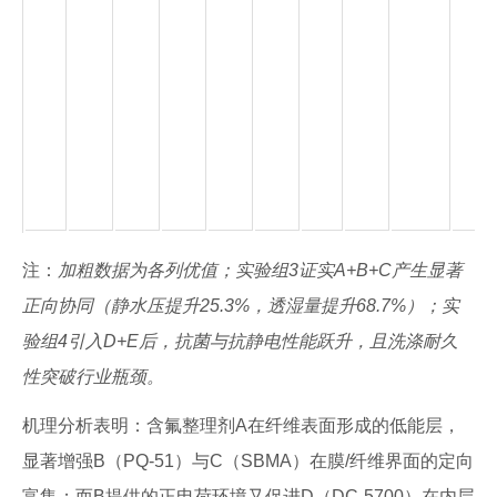
注：
加粗数据为各列优值；实验组3证实A+B+C产生显著
正向协同（静水压提升25.3%，透湿量提升68.7%）；实
验组4引入D+E后，抗菌与抗静电性能跃升，且洗涤耐久
性突破行业瓶颈。
机理分析表明：含氟整理剂A在纤维表面形成的低能层，
显著增强B（PQ-51）与C（SBMA）在膜/纤维界面的定向
富集；而B提供的正电荷环境又促进D（DC-5700）在内层