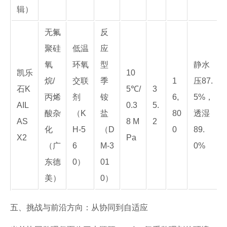
辑）
无氟
反
聚硅
低温
应
氧
环氧
型
静水
凯乐
10
烷/
交联
季
1
压87.
石K
5℃/
3
丙烯
剂
铵
6,
5%，
AIL
0.3
5.
酸杂
（K
盐
80
透湿
AS
8 M
2
化
H-5
（D
0
89.
X2
Pa
（广
6
M-3
0%
东德
0）
01
美）
0）
五、挑战与前沿方向：从协同到自适应