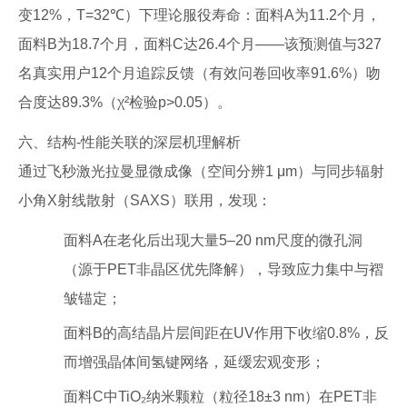
变12%，T=32℃）下理论服役寿命：面料A为11.2个月，
面料B为18.7个月，面料C达26.4个月——该预测值与327
名真实用户12个月追踪反馈（有效问卷回收率91.6%）吻
合度达89.3%（χ²检验p>0.05）。
六、结构-性能关联的深层机理解析
通过飞秒激光拉曼显微成像（空间分辨1 μm）与同步辐射
小角X射线散射（SAXS）联用，发现：
面料A在老化后出现大量5–20 nm尺度的微孔洞
（源于PET非晶区优先降解），导致应力集中与褶
皱锚定；
面料B的高结晶片层间距在UV作用下收缩0.8%，反
而增强晶体间氢键网络，延缓宏观变形；
面料C中TiO₂纳米颗粒（粒径18±3 nm）在PET非