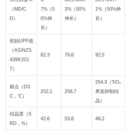
（MD/C
7%（5
3%（50%
1%（50%伸
D）
0%伸
伸长）
长）
长）
初始UPF值
（AS/NZS
62.3
78.6
92.5
4399:201
7）
254.3（TiO₂
熔点（DS
252.1
258.7
界面抑制结
C，℃）
晶）
结晶度（X
42.6
53.8
46.2
RD，%）