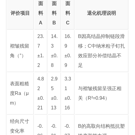
面
面
面
评价项目
料
料
料
退化机理说明
A
B
C
23.
14.
16.
B因高结晶抑制链段滑
褶皱残留
7
3
9
移；C中纳米粒子钉扎
角（°）
±1.
±0.
±0.
效应部分补偿结晶不
2
8
9
足
4.8
2.9
3.3
表面粗糙
2
5
1
与褶皱残留呈强正相
度Ra（μ
±0.
±0.
±0.
关（R²=0.94）
m）
21
13
16
经向尺寸
-0.
-0.
-0.
B的高取向结构抵抗塑
变化率