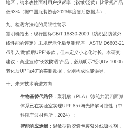
地区，纳米改性面料用户投诉率（褶皱/泛黄）比常规产品
低63%（据中国服装协会2023年度售后数据库）。
九、检测方法论的局限性警示
需明确指出：现行国标GB/T 18830-2009《纺织品防紫外
线性能的评定》未规定老化后复测程序；ASTM D6603-21
虽引入“耐候后UPF”条款，但未定义小老化时长。本研究
建议：商业宣称“长效防晒”产品，必须明示“经QUV 1000h
老化后UPF≥40”的实测数据，否则构成性能误导。
十、未来技术演进方向
生物基替代路径
：聚乳酸（PLA）/涤纶共混四面弹
体系已在实验室实现UPF 85+与光降解可控性（中
科院宁波材料所，2024）；
智能响应涂层
：温敏型微胶囊包裹紫外线吸收剂，