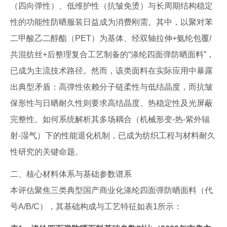
（四向弹性）、低维护性（抗皱免烫）与长周期结构稳定
性的功能性防晒服装日益成为消费刚需。其中，以聚对苯
二甲酸乙二醇酯（PET）为基体、经双轴拉伸+氨纶包覆/
共混纺丝+后整理复合工艺制备的“涤纶四面弹防晒面料”，
已成为主流技术路径。然而，该类面料在实际应用中暴露
出典型矛盾：高弹性依赖分子链柔性与低结晶度，而抗皱
保形性与日晒耐久性则要求高结晶度、热稳定性及光屏蔽
完整性。如何系统解析其多场耦合（机械形变-热-紫外辐
射-湿气）下的性能退化机制，已成为纺织工程与材料耐久
性研究的关键命题。
二、核心材料体系与基础参数谱系
本评估聚焦三类典型国产商业化涤纶四面弹防晒面料（代
号A/B/C），其基础构成与工艺特征如表1所示：