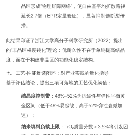
晶区形成“物理屏障网络”，使自由基平均扩散路径
延长2.7倍（EPR定量验证），显著抑制链断裂传
播。
此结果印证了浙江大学高分子科学研究所（2022）提出
的“非晶区梯度钝化”理论：优耐久性不在于单纯提高结晶
度，而在于构建非晶区的功能化稳定结构。
七、工艺-性能反馈闭环：对产业实践的量化指导
基于评估结论，提出三项可落地的工艺优化阈值：
结晶度控制带
：48%–52%为抗皱性与弹性平衡黄
金区间（低于48%易起皱，高于52%弹性衰减加
速）；
纳米填料负载上限
：TiO₂质量分数＞3.5%将引发团