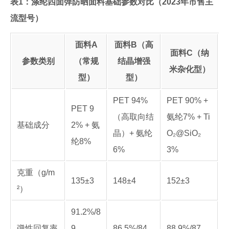
表1：涤纶四面弹防晒面料基础参数对比（2023年市售主
流型号）
面料A
面料B（高
面料C（纳
参数类别
（常规
结晶增强
米杂化型）
型）
型）
PET 94%
PET 90% +
PET 9
（高取向结
氨纶7% + Ti
基础成分
2% + 氨
晶）+ 氨纶
O₂@SiO₂
纶8%
6%
3%
克重（g/m
135±3
148±4
152±3
²）
91.2%/8
弹性回复率
9.
86.5%/84.
88.9%/87.