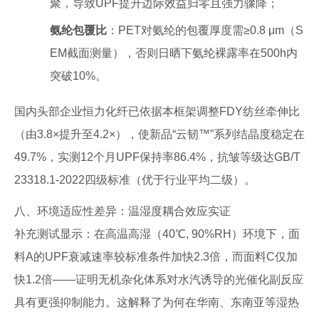
聚，导致UPF提升边际效益归零且强力骤降；
氨纶包覆比
：PET对氨纶的包覆厚度需≥0.8 μm（S
EM截面测量），否则日晒下氨纶裸露率在500h内
突破10%。
国内头部企业恒力化纤已依据本框架调整FDY纺丝牵伸比
（由3.8×提升至4.2×），使新品“云韧™”系列结晶度稳定在
49.7%，实测12个月UPF保持率86.4%，抗皱等级达GB/T
23318.1-2022四级标准（优于行业平均二级）。
八、环境适应性差异：温湿度耦合效应实证
补充测试显示：在高温高湿（40℃, 90%RH）环境下，面
料A的UPF衰减速率较标准条件加快2.3倍，而面料C仅加
快1.2倍——证明无机杂化体系对水汽诱导的光催化副反应
具有更强抑制能力。这解释了为何在华南、东南亚等湿热