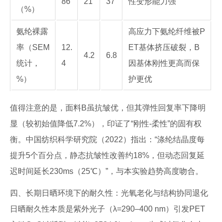
86
21
37
性变形能力强
（%）
氨纶裸露
高应力下氨纶纤维被P
率（SEM
12.
ET基体挤压破裂，B
4.2
6.8
统计，
4
因基体刚性更高而保
%）
护更优
值得注意的是，面料B虽抗皱优，但其弹性回复率下降明
显（较初始值降低7.2%），印证了“刚性-柔性”的固有权
衡。中国纺织科学研究院（2022）指出：“涤纶结晶度每
提升5个百分点，静态抗皱性改善约18%，但动态回复延
迟时间延长230ms（25℃）”，与本实验趋势高度吻合。
四、长期日晒环境下的耐久性：光氧老化与结构协同退化
日晒耐久性本质是紫外光子（λ=290–400 nm）引发PET