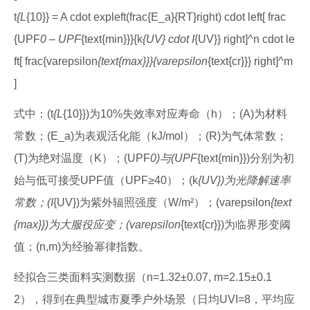
t
{L
{10}} = A cdot expleft(frac{E_a}{RT}right) cdot left[ frac
{UPF
0 – UPF
{text{min}}}{k
{UV} cdot I
{UV}} right]^n cdot le
ft[ frac{varepsilon
{text{max}}}{varepsilon
{text{cr}}} right]^m
]
式中：(t
{L
{10}})为10%失效率对应寿命（h）；(A)为材料
常数；(E_a)为表观活化能（kJ/mol）；(R)为气体常数；
(T)为绝对温度（K）；(UPF
0)与(UPF
{text{min}})分别为初
始与低可接受UPF值（UPF≥40）；(k
{UV})为光降解速率
常数；(I
{UV})为紫外辐照强度（W/m²）；(varepsilon
{text
{max}})为大服役应变；(varepsilon
{text{cr}})为临界形变阈
值；(n,m)为经验幂律指数。
经拟合三类面料实测数据（n=1.32±0.07, m=2.15±0.1
2），得到在典型城市夏季户外场景（日均UVI=8，平均应