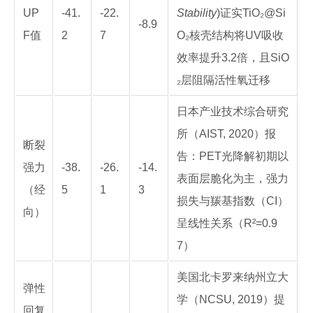
UP
-41.
-22.
Stability
)证实TiO₂@Si
-8.9
F值
2
7
O₂核壳结构将UV吸收
效率提升3.2倍，且SiO
₂层阻隔活性氧迁移
日本产业技术综合研究
所（AIST, 2020）报
断裂
告：PET光降解初期以
强力
-38.
-26.
-14.
表面层脆化为主，强力
（经
5
1
3
损失与羰基指数（CI）
向）
呈线性关系（R²=0.9
7）
美国北卡罗来纳州立大
弹性
学（NCSU, 2019）提
回复