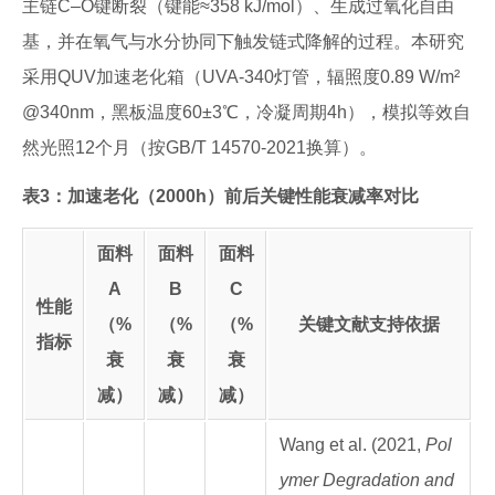
主链C–O键断裂（键能≈358 kJ/mol）、生成过氧化自由
基，并在氧气与水分协同下触发链式降解的过程。本研究
采用QUV加速老化箱（UVA-340灯管，辐照度0.89 W/m²
@340nm，黑板温度60±3℃，冷凝周期4h），模拟等效自
然光照12个月（按GB/T 14570-2021换算）。
表3：加速老化（2000h）前后关键性能衰减率对比
面料
面料
面料
A
B
C
性能
（%
（%
（%
关键文献支持依据
指标
衰
衰
衰
减）
减）
减）
Wang et al. (2021,
Pol
ymer Degradation and