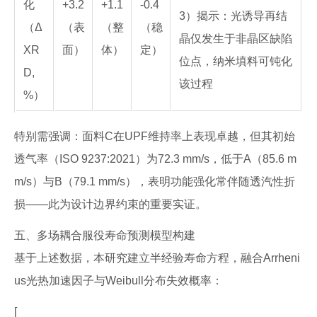
化
+3.2
+1.1
-0.4
3）揭示：光诱导再结
（Δ
（表
（整
（稳
晶仅发生于非晶区缺陷
XR
面）
体）
定）
位点，纳米填料可钝化
D,
该过程
%）
特别需强调：面料C在UPF维持率上表现卓越，但其初始
透气率（ISO 9237:2021）为72.3 mm/s，低于A（85.6 m
m/s）与B（79.1 mm/s），表明功能强化常伴随透汽性折
损——此为设计边界约束的重要实证。
五、多场耦合服役寿命预测模型构建
基于上述数据，本研究建立半经验寿命方程，融合Arrheni
us光热加速因子与Weibull分布失效概率：
[