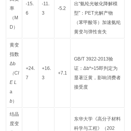
-15.
-11.
出“氨纶光敏化降解模
率
-5.2
6
3
型”：PET光解产物
（M
（苯甲酸等）加速氨纶
D）
黄变与弹性丧失
黄变
指数
GB/T 3922-2013验
Δb
+24.
+16.
证：Δb*>15即判定为
（CI
+7.1
7
3
显著泛黄，影响消费者
E L
接受度
a
b
）
结晶
东华大学《高分子材料
度变
科学与工程》（202