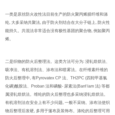
一类是原丝防火改性法目前生产的防火聚丙烯腈纤维和涤
纶, 大多采纳共聚法, 由于防火剂结合在大分子链上, 防火性
能持久。共混法非常适合没有极性基团的聚合物, 例如聚丙
烯。
二是织物的防火后整理法。这类方法可分为: 浸轧焙烘法、
吸净法、有机溶剂法、涂布法和喷雾法。在纤维素纤维的
防火后整理中, 有Pyrovatex CP 法、TH2PC (四羟甲基氯
化磷)酰胺法、Proban 法和磷酸- 尿素法(Banf lam 法) 等都
属浸轧焙烘法。维纶的防火后整理也多采纳浸轧焙烘法。
有机溶剂法在安全上有不少问题, 一般不采纳。涂布法使织
物后整理后发硬, 多用于篷布及装饰布。涤纶的后整理可用