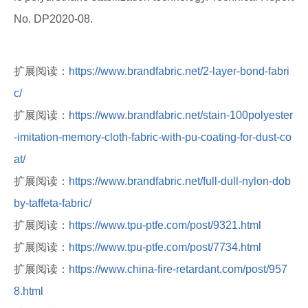
No. DP2020-08.
扩展阅读：
https://www.brandfabric.net/2-layer-bond-fabri
c/
扩展阅读：
https://www.brandfabric.net/stain-100polyester
-imitation-memory-cloth-fabric-with-pu-coating-for-dust-co
at/
扩展阅读：
https://www.brandfabric.net/full-dull-nylon-dob
by-taffeta-fabric/
扩展阅读：
https://www.tpu-ptfe.com/post/9321.html
扩展阅读：
https://www.tpu-ptfe.com/post/7734.html
扩展阅读：
https://www.china-fire-retardant.com/post/957
8.html