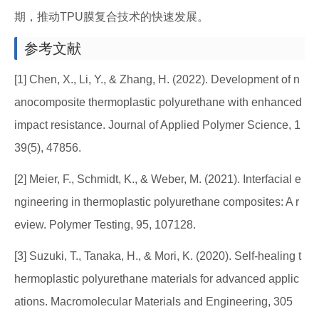
期，推动TPU膜复合技术的快速发展。
参考文献
[1] Chen, X., Li, Y., & Zhang, H. (2022). Development of n
anocomposite thermoplastic polyurethane with enhanced
impact resistance. Journal of Applied Polymer Science, 1
39(5), 47856.
[2] Meier, F., Schmidt, K., & Weber, M. (2021). Interfacial e
ngineering in thermoplastic polyurethane composites: A r
eview. Polymer Testing, 95, 107128.
[3] Suzuki, T., Tanaka, H., & Mori, K. (2020). Self-healing t
hermoplastic polyurethane materials for advanced applic
ations. Macromolecular Materials and Engineering, 305