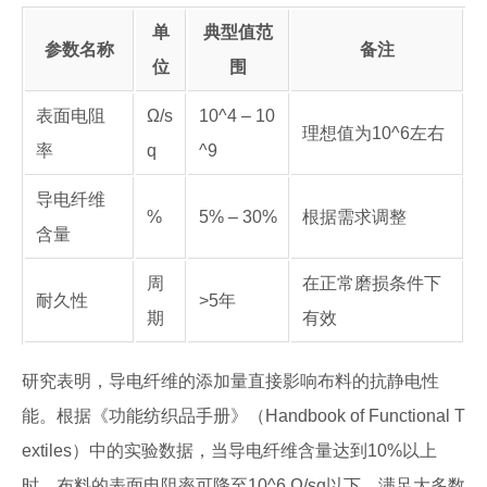
单
典型值范
参数名称
备注
位
围
表面电阻
Ω/s
10^4 – 10
理想值为10^6左右
率
q
^9
导电纤维
%
5% – 30%
根据需求调整
含量
周
在正常磨损条件下
耐久性
>5年
期
有效
研究表明，导电纤维的添加量直接影响布料的抗静电性
能。根据《功能纺织品手册》（Handbook of Functional T
extiles）中的实验数据，当导电纤维含量达到10%以上
时，布料的表面电阻率可降至10^6 Ω/sq以下，满足大多数