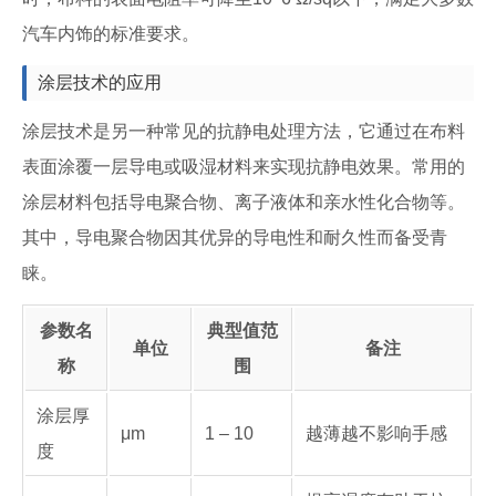
汽车内饰的标准要求。
涂层技术的应用
涂层技术是另一种常见的抗静电处理方法，它通过在布料
表面涂覆一层导电或吸湿材料来实现抗静电效果。常用的
涂层材料包括导电聚合物、离子液体和亲水性化合物等。
其中，导电聚合物因其优异的导电性和耐久性而备受青
睐。
参数名
典型值范
单位
备注
称
围
涂层厚
μm
1 – 10
越薄越不影响手感
度