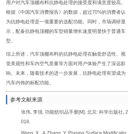
用户对汽车顶棚布料抗静电处理的接受度和满意度较高。
根据《中国汽车消费报告》的数据，超过70%的消费者认
为抗静电处理是一项重要的选配功能。同时，市场调研显
示，配备抗静电顶棚的车型销量增长速度明显快于普通车
型。
综上所述，汽车顶棚布料的抗静电处理在触觉舒适性、视
觉美观性和车内空气质量等方面对用户体验产生了深远影
响。未来，随着技术的进一步发展，抗静电处理有望成为
汽车内饰的标配功能。
参考文献来源
张伟, 李强. 功能纺织品手册[M]. 北京: 科学出版社, 2
018.
Wang, X., & Zhang, Y. Plasma Surface Modificatio