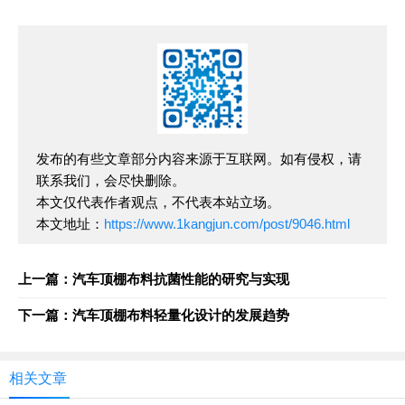
发布的有些文章部分内容来源于互联网。如有侵权，请
联系我们，会尽快删除。
本文仅代表作者观点，不代表本站立场。
本文地址：
https://www.1kangjun.com/post/9046.html
上一篇：汽车顶棚布料抗菌性能的研究与实现
下一篇：汽车顶棚布料轻量化设计的发展趋势
相关文章