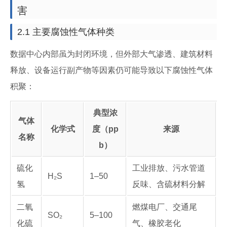
害
2.1 主要腐蚀性气体种类
数据中心内部虽为封闭环境，但外部大气渗透、建筑材料
释放、设备运行副产物等因素仍可能导致以下腐蚀性气体
积聚：
典型浓
气体
化学式
度（pp
来源
名称
b）
硫化
工业排放、污水管道
H₂S
1–50
氢
反味、含硫材料分解
二氧
燃煤电厂、交通尾
SO₂
5–100
化硫
气、橡胶老化