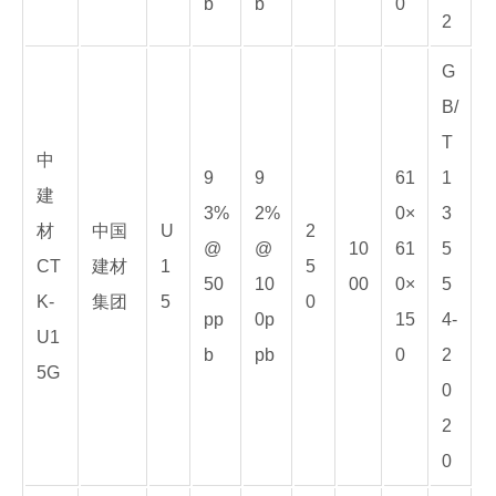
b
b
0
2
G
B/
T
中
9
9
61
1
建
3%
2%
0×
3
材
中国
U
2
@
@
10
61
5
CT
建材
1
5
50
10
00
0×
5
K-
集团
5
0
pp
0p
15
4-
U1
b
pb
0
2
5G
0
2
0