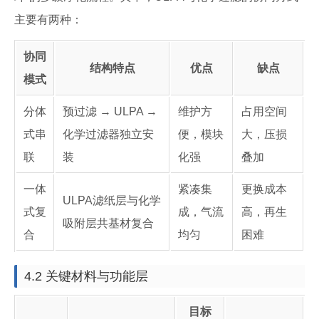
主要有两种：
协同
结构特点
优点
缺点
模式
分体
预过滤 → ULPA →
维护方
占用空间
式串
化学过滤器独立安
便，模块
大，压损
联
装
化强
叠加
一体
紧凑集
更换成本
ULPA滤纸层与化学
式复
成，气流
高，再生
吸附层共基材复合
合
均匀
困难
4.2 关键材料与功能层
目标