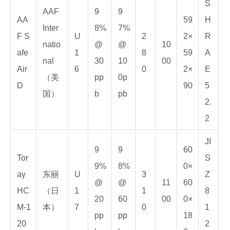
S
AAF
9
9
AA
59
H
Inter
8%
7%
F S
U
2
2×
R
natio
@
@
10
afe
1
8
59
A
nal
30
10
00
Air
6
0
2×
E
（美
pp
0p
D
90
5
国）
b
pb
2.
2
JI
9
9
60
Tor
S
9%
8%
0×
ay
东丽
U
3
Z
@
@
11
60
HC
（日
1
1
8
20
60
00
0×
M-1
本）
7
0
1
pp
pp
18
20
2