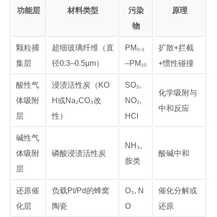
功能层
材料类型
污染
原理
物
颗粒捕
超细玻璃纤维（直
PM₀.₁
扩散+拦截
集层
径0.3–0.5μm）
–PM₁₀
+惯性碰撞
酸性气
浸渍活性炭（KO
SO₂,
化学吸附与
体吸附
H或Na₂CO₃改
NO₂,
中和反应
层
性）
HCl
碱性气
NH₃,
体吸附
磷酸浸渍活性炭
酸碱中和
胺类
层
还原催
负载Pt/Pd的蜂窝
O₃, N
催化分解或
化层
陶瓷
O
还原