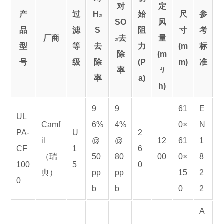
对
定
产
过
H₂
始
尺
参
SO
风
品
滤
S
阻
寸
考
厂商
₂去
量
型
等
去
力
(m
标
除
(m
号
级
除
(P
m)
准
率
³/
率
a)
h)
9
9
61
E
UL
Camf
6%
4%
0×
N
PA-
U
2
il
@
@
12
61
1
CF
1
6
（瑞
50
80
00
0×
8
100
5
0
典）
pp
pp
15
2
0
b
b
0
2
A