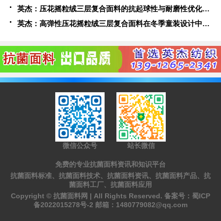
英杰：压花摇粒绒三层复合面料的抗起球性与耐磨性优化技术分析
英杰：高弹性压花摇粒绒三层复合面料在冬季童装设计中的应用实践
微信公众号
站长微信
免费的专业抗菌面料资讯和知识平台
抗菌面料标准、抗菌面料技术、抗菌面料资讯、抗菌面料产品、抗
菌面料工厂、抗菌面料应用
Copyright ©
抗菌面料网 |
All Rights Reserved. 备案号：
蜀ICP
备2022015278号-2
邮箱：
1480779082@qq.com