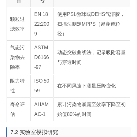
目
号
EN 18
使用PSL微球或DEHS气溶胶，
颗粒过
22:200
扫描法测定MPPS（易穿透粒
滤效率
9
径）
气态污
ASTM
动态突破曲线法，记录吸附容量
染物去
D6166
与穿透时间
除率
-97
阻力特
ISO 50
在不同风速下测量压降变化
性
59
寿命评
AHAM
累计污染物暴露至效率下降至初
估
AC-1
始值80%的时间
7.2 实验室模拟研究