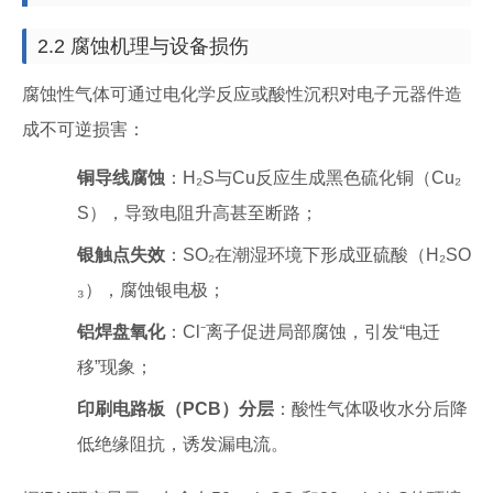
2.2 腐蚀机理与设备损伤
腐蚀性气体可通过电化学反应或酸性沉积对电子元器件造
成不可逆损害：
铜导线腐蚀
：H₂S与Cu反应生成黑色硫化铜（Cu₂
S），导致电阻升高甚至断路；
银触点失效
：SO₂在潮湿环境下形成亚硫酸（H₂SO
₃），腐蚀银电极；
铝焊盘氧化
：Cl⁻离子促进局部腐蚀，引发“电迁
移”现象；
印刷电路板（PCB）分层
：酸性气体吸收水分后降
低绝缘阻抗，诱发漏电流。