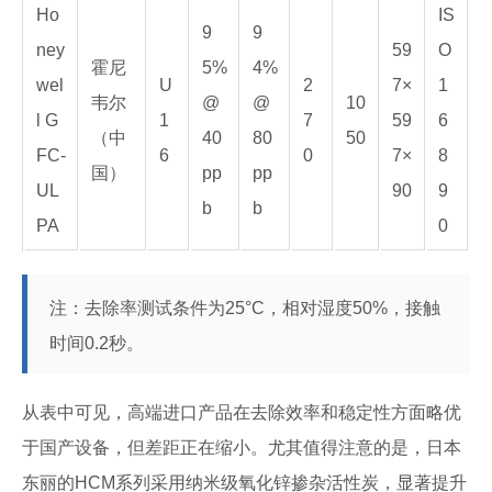
Ho
IS
9
9
ney
59
O
霍尼
5%
4%
wel
U
2
7×
1
韦尔
@
@
10
l G
1
7
59
6
（中
40
80
50
FC-
6
0
7×
8
国）
pp
pp
UL
90
9
b
b
PA
0
注：去除率测试条件为25°C，相对湿度50%，接触
时间0.2秒。
从表中可见，高端进口产品在去除效率和稳定性方面略优
于国产设备，但差距正在缩小。尤其值得注意的是，日本
东丽的HCM系列采用纳米级氧化锌掺杂活性炭，显著提升