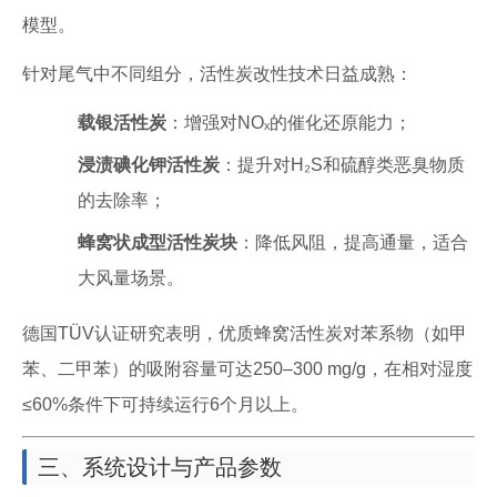
模型。
针对尾气中不同组分，活性炭改性技术日益成熟：
载银活性炭
：增强对NOₓ的催化还原能力；
浸渍碘化钾活性炭
：提升对H₂S和硫醇类恶臭物质
的去除率；
蜂窝状成型活性炭块
：降低风阻，提高通量，适合
大风量场景。
德国TÜV认证研究表明，优质蜂窝活性炭对苯系物（如甲
苯、二甲苯）的吸附容量可达250–300 mg/g，在相对湿度
≤60%条件下可持续运行6个月以上。
三、系统设计与产品参数