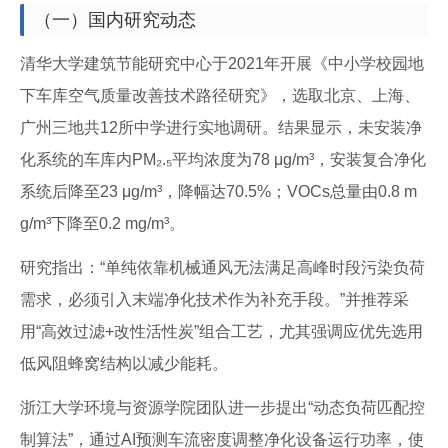
（一）国内研究动态
清华大学建筑节能研究中心于2021年开展《中小学校园地
下车库空气质量改善技术路径研究》，选取北京、上海、
广州三地共12所中学进行实地调研。结果显示，未安装净
化系统的车库内PM₂.₅平均浓度为78 μg/m³，安装复合净化
系统后降至23 μg/m³，降幅达70.5%；VOCs总量由0.8 m
g/m³下降至0.2 mg/m³。
研究指出：“单纯依靠机械通风无法满足高峰时段污染负荷
需求，必须引入末端净化技术作为补充手段。”并推荐采
用“高效过滤+改性活性炭”组合工艺，尤其强调应优先选用
低风阻蜂窝结构以减少能耗。
浙江大学环境与资源学院团队进一步提出“动态负荷匹配控
制算法”，通过AI预测车流密度调整净化设备运行功率，使