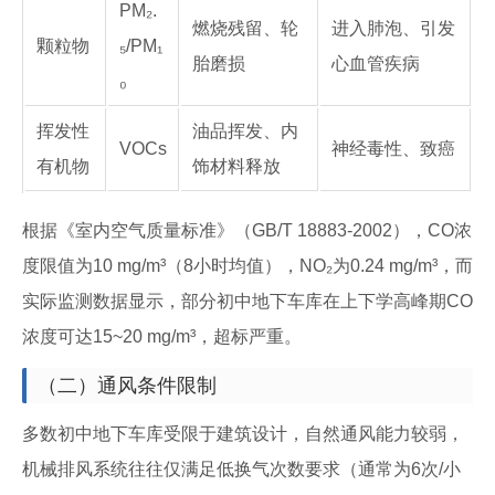
PM₂.
燃烧残留、轮
进入肺泡、引发
颗粒物
₅/PM₁
胎磨损
心血管疾病
₀
挥发性
油品挥发、内
VOCs
神经毒性、致癌
有机物
饰材料释放
根据《室内空气质量标准》（GB/T 18883-2002），CO浓
度限值为10 mg/m³（8小时均值），NO₂为0.24 mg/m³，而
实际监测数据显示，部分初中地下车库在上下学高峰期CO
浓度可达15~20 mg/m³，超标严重。
（二）通风条件限制
多数初中地下车库受限于建筑设计，自然通风能力较弱，
机械排风系统往往仅满足低换气次数要求（通常为6次/小