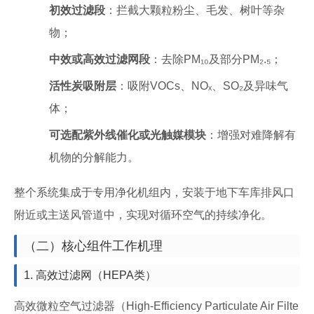
初效过滤段
：拦截大颗粒粉尘、毛发、树叶等杂
物；
中效或高效过滤网段
：去除PM₁₀及部分PM₂.₅；
活性炭吸附层
：吸附VOCs、NOₓ、SO₂及异味气
体；
可选配紫外线催化或光触媒模块
：增强对难降解有
机物的分解能力。
整个系统集成于专用净化机组内，安装于地下车库排风口
附近或主送风管道中，实现对循环空气的持续净化。
（二）核心组件工作机理
1. 高效过滤网（HEPA类）
高效微粒空气过滤器（High-Efficiency Particulate Air Filte