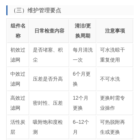
（三）维护管理要点
组件名
清洁/更
日常检查内容
注意事项
称
换周期
初效过
是否堵塞、积
每月清洗
可水洗晾干
滤网
尘
一次
重复使用
中效过
6个月更
压差是否升高
不可水洗
滤网
换
高效过
12个月
更换时需专
密封性、压差
滤网
更换
业操作
活性炭
吸附饱和度检
6–12个
可热脱附再
层
测
月
生或更换