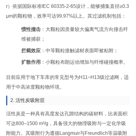
r）依据国际标准IEC 60335-2-65设计，能够捕集直径≥0.3
μm的颗粒物，效率可达99.97%以上。其过滤机制包括：
惯性撞击
：大颗粒因质量较大偏离气流方向撞击纤
维被捕获；
拦截效应
：中等颗粒接触滤材表面即被粘附；
扩散作用
：小颗粒布朗运动增加与纤维碰撞概率。
目前应用于地下车库的常见型号为H11~H13级过滤网，适
用于中高浓度颗粒物环境。
2. 活性炭吸附层
活性炭是一种具有高度发达孔隙结构的碳材料，比表面积
可达800–1500 m²/g，具备强大的物理吸附与一定化学吸
附能力。其吸附行为遵循Langmuir与Freundlich等温吸附