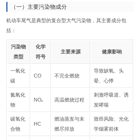
（一）主要污染物成分
机动车尾气是典型的复合型大气污染物，其主要成分包
括：
污染物
化学
主要来源
健康影响
类型
符号
一氧化
导致缺氧、头
CO
不完全燃烧
碳
晕、心悸
氮氧化
刺激呼吸道、诱
NOₓ
高温燃烧过程
物
发哮喘
碳氢化
燃油蒸发与未
致癌风险、光化
HC
合物
燃尽排放
学烟雾前体