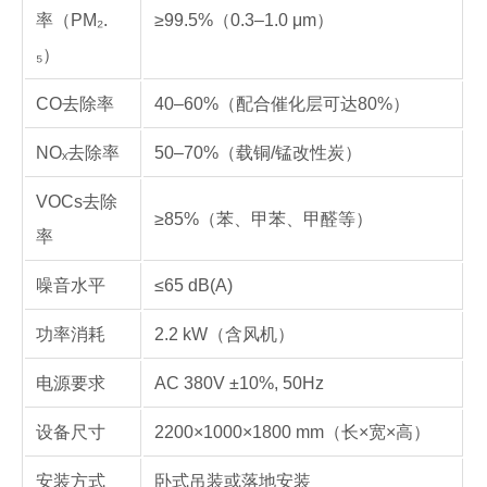
率（PM₂.
≥99.5%（0.3–1.0 μm）
₅）
CO去除率
40–60%（配合催化层可达80%）
NOₓ去除率
50–70%（载铜/锰改性炭）
VOCs去除
≥85%（苯、甲苯、甲醛等）
率
噪音水平
≤65 dB(A)
功率消耗
2.2 kW（含风机）
电源要求
AC 380V ±10%, 50Hz
设备尺寸
2200×1000×1800 mm（长×宽×高）
安装方式
卧式吊装或落地安装