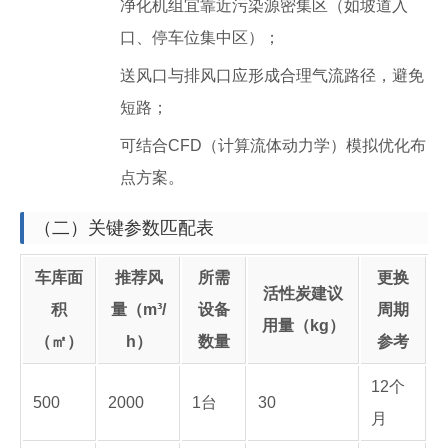
净化机组宜靠近污染源密集区（如坡道入
口、停车位集中区）；
送风口与排风口应形成合理气流路径，避免
短路；
可结合CFD（计算流体动力学）模拟优化布
点方案。
（二）关键参数匹配表
车库面
推荐风
所需
更换
活性炭建议
积
量（m³/
设备
周期
用量（kg）
（㎡）
h）
数量
参考
12个
500
2000
1台
30
月