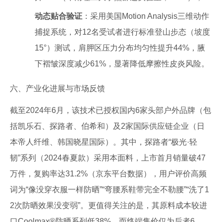
动态贴合验证
：采用美国Motion Analysis三维动作
捕捉系统，对12名受试者进行标准登山步态（坡度
15°）测试，肩胛区压力分布均匀性提升44%，腋
下褶皱深度减少61%，显著降低摩擦性皮炎风险。
六、产业化进展与市场反馈
截至2024年6月，该技术已授权国内6家头部户外品牌（包
括凯乐石、探路者、伯希和）及2家国际供应链企业（日
本帝人纤维、韩国晓星国际）。其中，探路者“极光·轻
韧”系列（2024春夏款）采用本面料，上市首月销量破47
万件，复购率达31.2%（京东平台数据），用户评价高频
词为“像没穿衣服一样防晒”“弯腰系鞋带完全不勒腰”“洗了1
2次防晒效果没变弱”。更值得关注的是，其原料成本较进
口Coolmax®防晒系列低38%，而终端售价仅为后者6