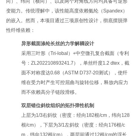
向）、纬向（横向）、以及两个对角线方向均具备可逆形
变能力。传统理解中，该性能高度依赖氨纶（Spandex）
的嵌入。然而，本项目通过三项原创性设计，彻底摆脱弹
性纤维依赖：
异形截面涤纶长丝的力学解耦设计
采用三叶形（Tri-lobal）+中空微孔复合截面（专利
号：ZL202210893241.7），单丝纤度1.2 dtex，截
面不对称度达0.68（ASTM D737-20测试），使纤
维在受力时产生可控屈曲与旋转位移，释放内应力
而不依赖高分子链段滑移。
双层错位斜纹组织的拓扑弹性机制
上层为1/3右斜纹（密度：经向182根/cm，纬向128
根/cm），下层为3/1左斜纹（密度：经向176根/c
m，纬向132根/cm），两层间通过12根/cm的浮长