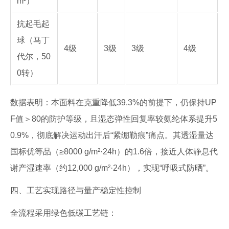
m²）
抗起毛起
球（马丁
4级
3级
3级
4级
代尔，50
0转）
数据表明：本面料在克重降低39.3%的前提下，仍保持UP
F值＞80的防护等级，且湿态弹性回复率较氨纶体系提升5
0.9%，彻底解决运动出汗后“紧绷勒痕”痛点。其透湿量达
国标优等品（≥8000 g/m²·24h）的1.6倍，接近人体静息代
谢产湿速率（约12,000 g/m²·24h），实现“呼吸式防晒”。
四、工艺实现路径与量产稳定性控制
全流程采用绿色低碳工艺链：