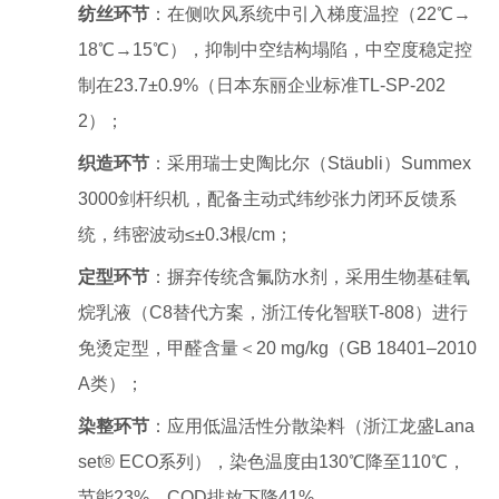
纺丝环节
：在侧吹风系统中引入梯度温控（22℃→
18℃→15℃），抑制中空结构塌陷，中空度稳定控
制在23.7±0.9%（日本东丽企业标准TL-SP-202
2）；
织造环节
：采用瑞士史陶比尔（Stäubli）Summex
3000剑杆织机，配备主动式纬纱张力闭环反馈系
统，纬密波动≤±0.3根/cm；
定型环节
：摒弃传统含氟防水剂，采用生物基硅氧
烷乳液（C8替代方案，浙江传化智联T-808）进行
免烫定型，甲醛含量＜20 mg/kg（GB 18401–2010
A类）；
染整环节
：应用低温活性分散染料（浙江龙盛Lana
set® ECO系列），染色温度由130℃降至110℃，
节能23%，COD排放下降41%。