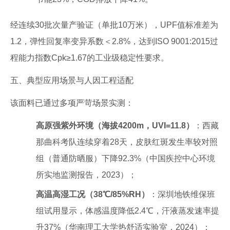
经连续30批次量产验证（单批10万米），UPF值标准差为
1.2，弹性回复率变异系数＜2.8%，达到ISO 9001:2015过
程能力指数Cpk≥1.67的工业级稳定性要求。
五、典型应用场景与人因工程适配
该面料已通过多项严苛场景实测：
高原强紫外环境（海拔4200m，UVI=11.8）
：西藏
那曲科考队连续穿着28天，皮肤红斑发生率较对照
组（普通防晒服）下降92.3%（中国疾控中心环境
所实地监测报告，2023）；
高温高湿工况（38℃/85%RH）
：深圳地铁维保班
组试用显示，体感温度降低2.4℃，汗液蒸发速率提
升37%（华南理工大学热舒适实验室，2024）；