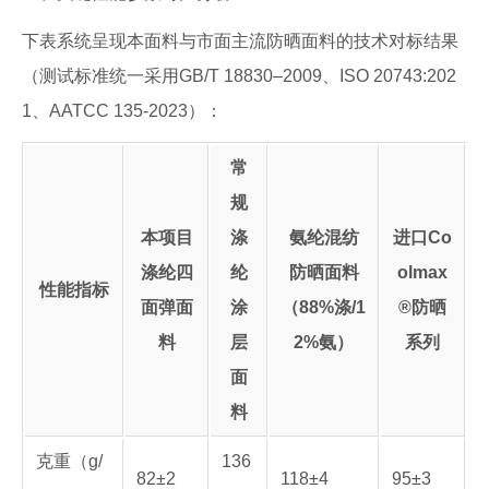
下表系统呈现本面料与市面主流防晒面料的技术对标结果
（测试标准统一采用GB/T 18830–2009、ISO 20743:202
1、AATCC 135-2023）：
常
规
本项目
涤
氨纶混纺
进口Co
涤纶四
纶
防晒面料
olmax
性能指标
面弹面
涂
（88%涤/1
®防晒
料
层
2%氨）
系列
面
料
克重（g/
136
82±2
118±4
95±3