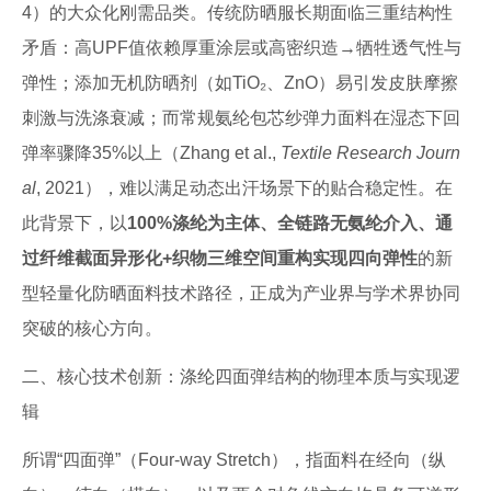
4）的大众化刚需品类。传统防晒服长期面临三重结构性
矛盾：高UPF值依赖厚重涂层或高密织造→牺牲透气性与
弹性；添加无机防晒剂（如TiO₂、ZnO）易引发皮肤摩擦
刺激与洗涤衰减；而常规氨纶包芯纱弹力面料在湿态下回
弹率骤降35%以上（Zhang et al.,
Textile Research Journ
al
, 2021），难以满足动态出汗场景下的贴合稳定性。在
此背景下，以
100%涤纶为主体、全链路无氨纶介入、通
过纤维截面异形化+织物三维空间重构实现四向弹性
的新
型轻量化防晒面料技术路径，正成为产业界与学术界协同
突破的核心方向。
二、核心技术创新：涤纶四面弹结构的物理本质与实现逻
辑
所谓“四面弹”（Four-way Stretch），指面料在经向（纵