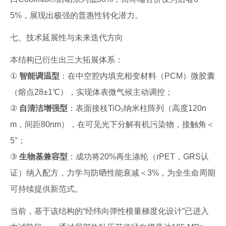
5%，展现出极强的普惠性转化潜力。
七、技术延展性与未来迭代方向
本结构已衍生出三大拓展体系：
①
智能调温型
：在中空腔内填充相变材料（PCM）微胶囊
（熔点28±1℃），实现体表微气候主动调控；
②
自清洁增强型
：表面接枝TiO₂纳米柱阵列（高度120n
m，间距80nm），在可见光下分解有机污染物，接触角＜
5°；
③
生物基兼容型
：成功将20%再生涤纶（rPET，GRS认
证）纳入配方，力学与防晒性能衰减＜3%，为全生命周期
可持续提供新范式。
当前，基于该结构的“经纬向弹性模量梯度化设计”已进入