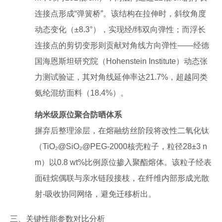
连接点形成“弹簧桥”。该结构在拉伸时，斜纹角度
动态变化（±8.3°），实现经/纬双向弹性；而浮长
连接点的剪切变形则贡献对角线方向弹性——经德
国海恩斯坦研究院（Hohenstein Institute）动态张
力测试验证，其对角线延伸率达21.7%，超越同类
氨纶混纺面料（18.4%）。
纳米级原位聚合防晒体系
摒弃后整理涂层，在熔融纺丝阶段将改性二氧化钛
（TiO₂@SiO₂@PEG-2000核壳粒子，粒径28±3 n
m）以0.8 wt%比例原位掺入聚酯熔体。该粒子经表
面硅烷偶联与亲水链段接枝，在纤维内部形成光散
射-吸收协同网络，避免迁移析出。
三、关键性能参数对比分析